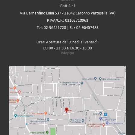
iBatt S.r.l.
Via Bernardino Luini 537 - 21042 Caronno Pertusella (VA)
P.IVA/C.F.: 03102710963
Tel: 02-96451720 | Fax 02-96457483
Orari Apertura dal Lunedì al Venerdì:
09.00 - 12.30 e 14.30 - 18.00
Mappa