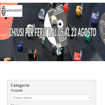
.
Categorie
Prodotti
325-5_1
€29.00
AGGIUNGI AL CARRELLO