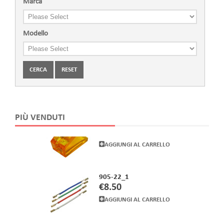
Marca
747-22_104
Modello
€31.00
AGGIUNGI AL CARRELLO
CERCA
RESET
284-8_31
€35.00
AGGIUNGI AL CARRELLO
PIÙ VENDUTI
905-22_1
€8.50
AGGIUNGI AL CARRELLO
857-33_10211
€49.00
AGGIUNGI AL CARRELLO