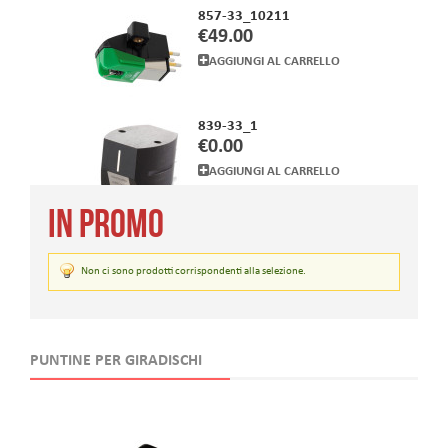
839-33_1
€0.00
AGGIUNGI AL CARRELLO
849-33_10220
€30.00
In promo
AGGIUNGI AL CARRELLO
Non ci sono prodotti corrispondenti alla selezione.
904-22_1
€9.89
AGGIUNGI AL CARRELLO
PUNTINE PER GIRADISCHI
856-33_10209
€38.00
AGGIUNGI AL CARRELLO