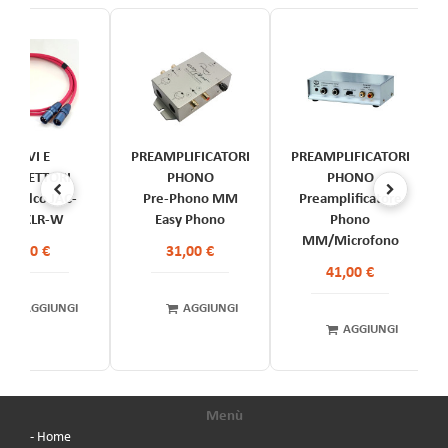
CAVI E
PREAMPLIFICATORI
PREAMPLIFICATORI
ONNETTORI
PHONO
PHONO
vo Jelco JAC-
Pre-Phono MM
Preamplificatore
506 XLR-W
Easy Phono
Phono
MM/Microfono
0,00 €
31,00 €
41,00 €
AGGIUNGI
AGGIUNGI
AGGIUNGI
Menù
- Home